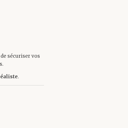
t de sécuriser vos
s.
réaliste
.