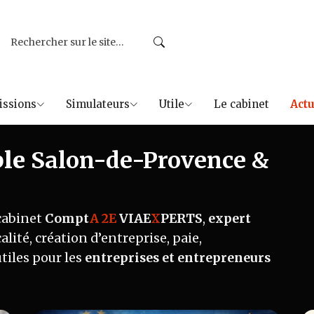
issions
Simulateurs
Utile
Le cabinet
Actu
le
Salon-de-Provence &
 cabinet
Compt
A 2E
VIAE
X
PERTS
,
expert
calité, création d’entreprise, paie,
utiles pour les
entreprises et entrepreneurs