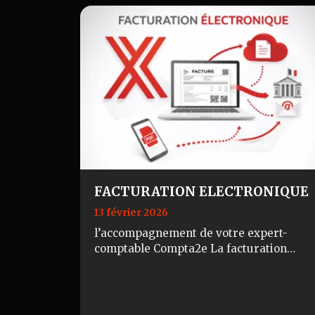
inutilement…
FACTURATION ELECTRONIQUE
13 février 2026
l’accompagnement de votre expert-
comptable Compta2e La facturation
électronique obligatoire constitue une
réforme majeure du système de
facturation des entrepri…