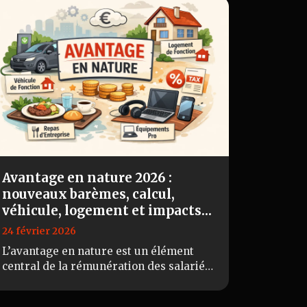
Avantage en nature 2026 :
nouveaux barèmes, calcul,
véhicule, logement et impacts
URSSAF
24 février 2026
L’avantage en nature est un élément
central de la rémunération des salariés.
En 2026, plusieurs évolutions
réglementaires viennent modifier les