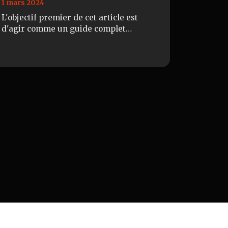
1 mars 2024
L'objectif premier de cet article est
d'agir comme un guide complet
orientant les entrepreneurs individuels
dans le dédale des démarches
administratives pour la…