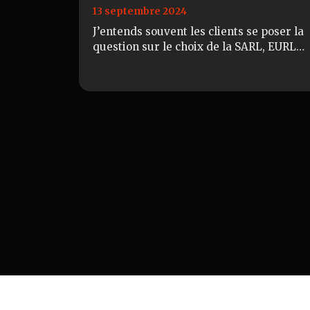
13 septembre 2024
J’entends souvent les clients se poser la
question sur le choix de la SARL, EURL
ou de la SASU, SAS. Certains vous diront
que la SAS est plus avantageuse, et d’…