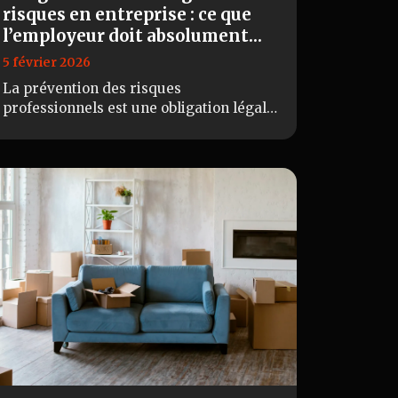
risques en entreprise : ce que
l’employeur doit absolument
respecter
5 février 2026
La prévention des risques
professionnels est une obligation légale
majeure pour toute entreprise, quelle
que soit sa taille ou son secteur
d’activité. Parmi ces…