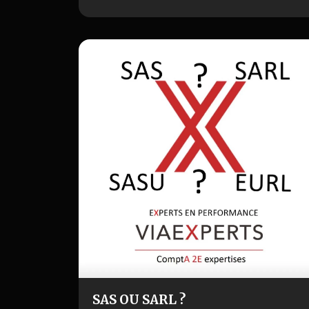
fiscaux pour les petites entreprises. À
Salon-de-Provence, de nombreux
dirigeants de TP…
SAS OU SARL ?