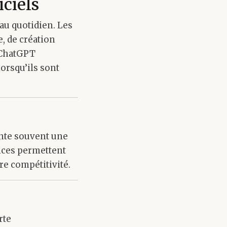
ciels
 au quotidien. Les
, de création
e ChatGPT
orsqu’ils sont
ente souvent une
nces permettent
re compétitivité.
rte