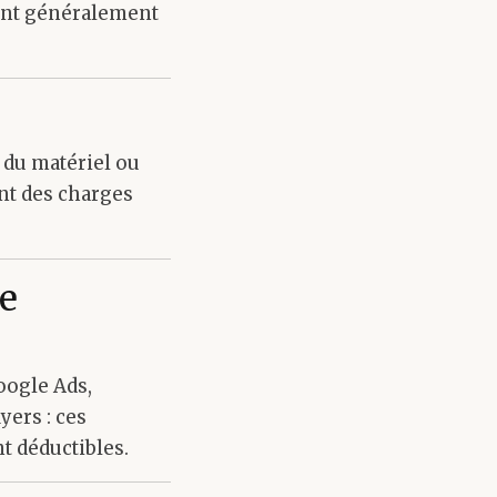
 sont généralement
 du matériel ou
ent des charges
e
oogle Ads,
yers : ces
t déductibles.