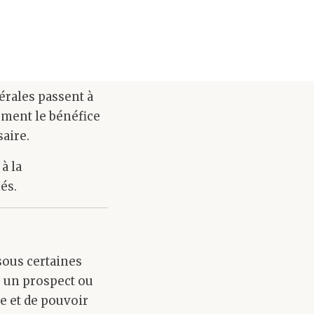
érales passent à
ement le bénéfice
aire.
à la
és.
sous certaines
t, un prospect ou
re et de pouvoir