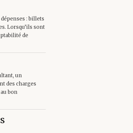
épenses : billets
es. Lorsqu’ils sont
ptabilité de
ltant, un
nt des charges
 au bon
os