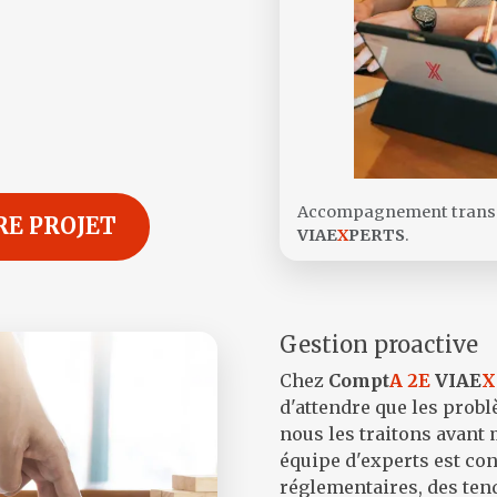
Accompagnement transm
RE PROJET
VIAE
X
PERTS
.
Gestion proactive
Chez
Compt
A 2E
VIAE
X
d'attendre que les prob
nous les traitons avant 
équipe d'experts est co
réglementaires, des ten