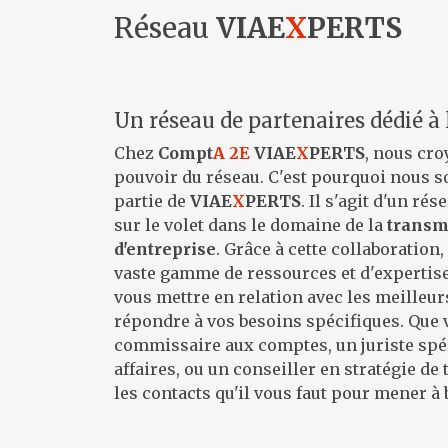
Réseau
VIAE
X
PERTS
Un réseau de partenaires dédié à
Chez
Compt
A 2E
VIAE
X
PERTS
, nous cr
pouvoir du réseau. C'est pourquoi nous s
partie de
VIAE
X
PERTS
. Il s'agit d'un ré
sur le volet dans le domaine de la
transm
d'entreprise
. Grâce à cette collaboration
vaste gamme de ressources et d'expertis
vous mettre en relation avec les meilleu
répondre à vos besoins spécifiques. Que
commissaire aux comptes, un juriste spéc
affaires, ou un conseiller en stratégie de
les contacts qu'il vous faut pour mener à 