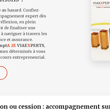
e au hasard. Confiez-
compagnement expert dès
éflexion, en plein
t de finaliser une
à naviguer à travers les
nce et assurance.
mpt
A 2E
VIAE
X
PERTS
,
ommes déterminés à vous
cours entrepreneurial.
on ou cession : accompagnement su