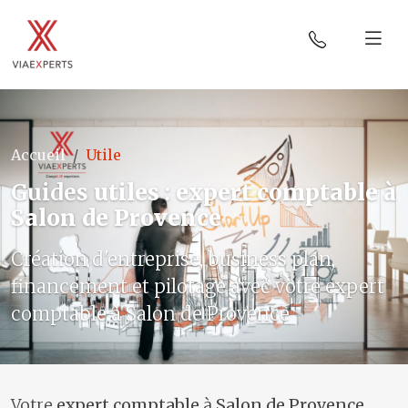
Accueil
Utile
Guides
utiles
:
expert comptable
à
Salon de Provence
Création d'entreprise, business plan,
financement et pilotage avec votre expert
comptable à Salon de Provence
Votre
expert comptable
à
Salon de Provence
,