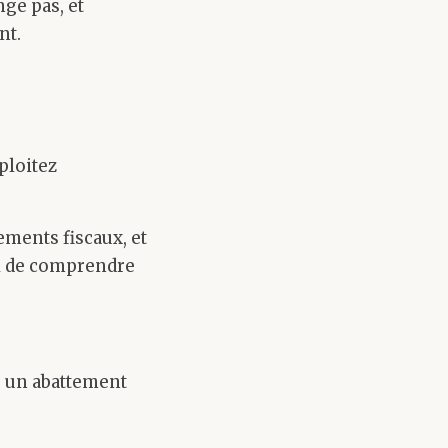
nge pas, et
nt.
xploitez
ements fiscaux, et
iel de comprendre
r un abattement