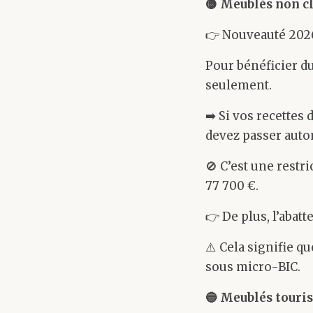
🟡
Meublés non cl
👉 Nouveauté 2026
Pour bénéficier du
seulement.
➡️ Si vos recettes
devez passer auto
🚫 C’est une restr
77 700 €.
👉 De plus, l’abat
⚠️ Cela signifie q
sous micro-BIC.
🔵
Meublés touris