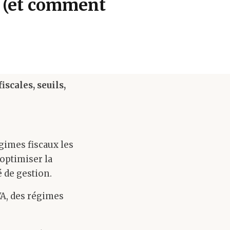
t (et comment
scales, seuils,
gimes fiscaux les
’optimiser la
é de gestion.
VA, des régimes