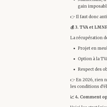
gain imposable
👉 Il faut donc ant
💰
3. TVA et LMN
La récupération de
Projet en meub
Option à la TV
Respect des ob
👉 En 2026, rien n
les conditions d’él
📈
4. Comment op