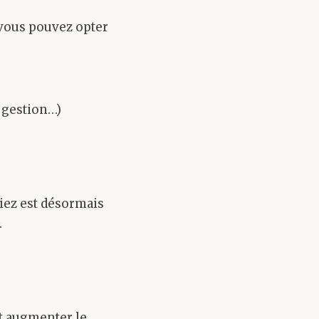
 vous pouvez opter
e gestion…)
iez est désormais
.
ut augmenter le