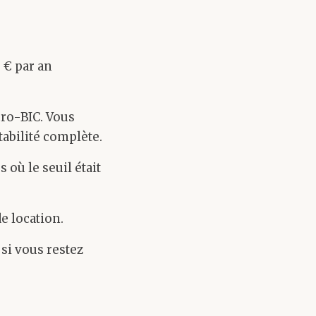
 € par an
cro-BIC. Vous
abilité complète.
 où le seuil était
e location.
si vous restez