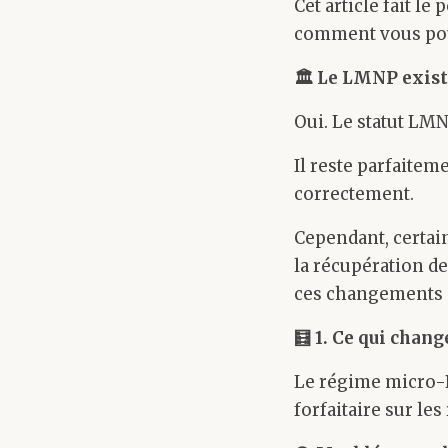
Cet article fait le
comment vous pouv
🏛️
Le LMNP existe
Oui. Le statut LM
Il reste parfaitem
correctement.
Cependant, certain
la récupération de
ces changements p
🧮
1. Ce qui chan
Le régime micro-B
forfaitaire sur les